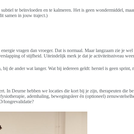
btiel te beïnvloeden en te kalmeren. Het is geen wondermiddel, maar i
t samen in jouw traject.)
 energie vragen dan vroeger. Dat is normaal. Maar langzaam zie je wel
rverslapping of stijfheid. Uiteindelijk merk je dat je activiteitsniveau we
, bij de ander wat langer. Wat bij iedereen geldt: herstel is geen spri
istert. In Deurne hebben we locaties die kort bij je zijn, therapeuten di
fysiotherapie, ademhaling, bewegingsleer én (optioneel) zenuwstelsel
D/longrevalidatie?