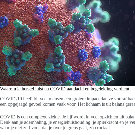
Waarom je herstel juist na COVID aandacht en begeleiding verdient
COVID-19 heeft bij veel mensen een grotere impact dan ze vooraf hadd
een opgejaagd gevoel komen vaak voor. Het lichaam is uit balans geraakt
COVID is een complexe ziekte. Je lijf wordt in veel opzichten uit bala
Denk aan je ademhaling, je energiehuishouding, je spierkracht en je verm
waar je niet zelf voelt dat je over je grens gaat, zo cruciaal.