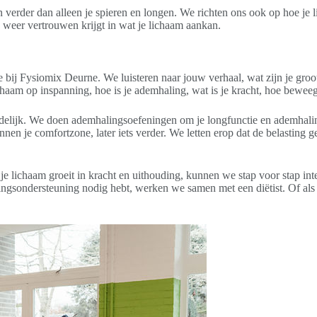
 verder dan alleen je spieren en longen. We richten ons ook op hoe je l
 weer vertrouwen krijgt in wat je lichaam aankan.
ake bij Fysiomix Deurne. We luisteren naar jouw verhaal, wat zijn je gro
haam op inspanning, hoe is je ademhaling, wat is je kracht, hoe beweeg
delijk. We doen ademhalingsoefeningen om je longfunctie en ademhalings
en je comfortzone, later iets verder. We letten erop dat de belasting g
 lichaam groeit in kracht en uithouding, kunnen we stap voor stap inten
edingsondersteuning nodig hebt, werken we samen met een diëtist. Of al