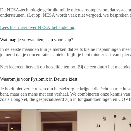
De NESA-technologie gebruikt milde microstroompjes om dat systeem su
ondersteunen. (Let op: NESA wordt vaak niet vergoed, we bespreken di
Lees hier meer over NESA-behandeling.
Wat mag je verwachten, stap voor stap?
In de eerste maanden kun je merken dat zelfs kleine inspanningen meer
je merkt dat je concentratie stabieler blijft; je hebt minder last van spie
Niet iedereen herstelt op hetzelfde tempo. Bij de een duurt het maanden
Waarom je voor Fysiomix in Deurne kiest
Je hoeft niet ver te reizen om herstelzorg te krijgen die écht naar je lu
bent, maar een mens met een verhaal. We combineren onze kennis van 
zoals LongNet, die gespecialiseerd zijn in longaandoeningen en COVI