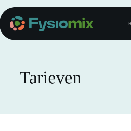
H
Tarieven