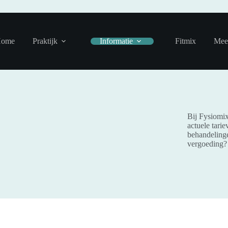
ome
Praktijk
Informatie
Fitmix
Mee
Bij Fysiomix
actuele tari
behandelinge
vergoeding?