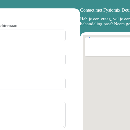
Contact met Fysiomix Deu
Heb je een vraag, wil je ee
behandeling past? Neem ger
chternaam