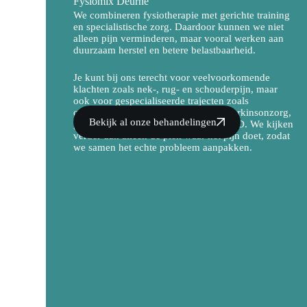
Fysiomix Deurne
We combineren fysiotherapie met gerichte training
en specialistische zorg. Daardoor kunnen we niet
alleen pijn verminderen, maar vooral werken aan
duurzaam herstel en betere belastbaarheid.
Je kunt bij ons terecht voor veelvoorkomende
klachten zoals nek-, rug- en schouderpijn, maar
ook voor gespecialiseerde trajecten zoals
oedeemtherapie, longfysiotherapie, Parkinsonzorg,
Bekijk al onze behandelingen
geriatrie en herstel na kanker of COVID. We kijken
verder dan alleen de plek waar het pijn doet, zodat
we samen het echte probleem aanpakken.