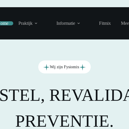
ome
Praktijk
Informatie
Fitmix
Mee
Wij zijn Fysiomix
STEL, REVALIDA
PREVENTIE.