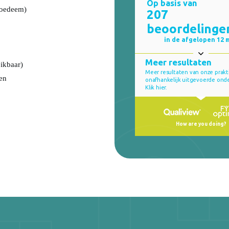
, oedeem)
eikbaar)
en