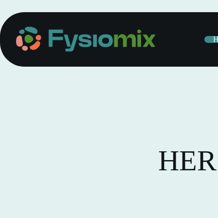
H
HER